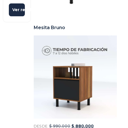
Ver resultados
Mesita Bruno
DESDE
$
990.000
$
880.000