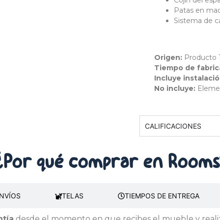
Cojín del esp
Patas en mad
Sistema de ca
Origen:
Producto
Tiempo de fabric
Incluye instalaci
No incluye:
Eleme
CALIFICACIONES
¿Por qué comprar
en Rooms
NVÍOS
TELAS
TIEMPOS DE ENTREGA
ntía
desde el momento en que recibes el mueble y realiz