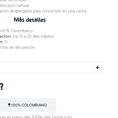
aldar removible
era pino natural
rrito desplegable para convertirlo en una cama
Más
detalles
 100% Colombiano
ación:
De 15 a 20 días hábiles.
ón:
SI
ntos de decoración
?
100% COLOMBIANO
as el pago del 100% del producto.