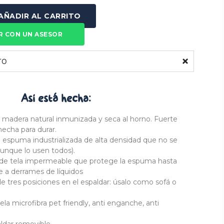
AÑADIR AL CARRITO
R CON UN ASESOR
TO
Así está
hecha:
 madera natural inmunizada y seca al horno. Fuerte
hecha para durar.
 espuma industrializada de alta densidad que no se
aunque lo usen todos).
 de tela impermeable que protege la espuma hasta
 a derrames de líquidos
de tres posiciones en el espaldar: úsalo como sofá o
ela microfibra pet friendly, anti enganche, anti