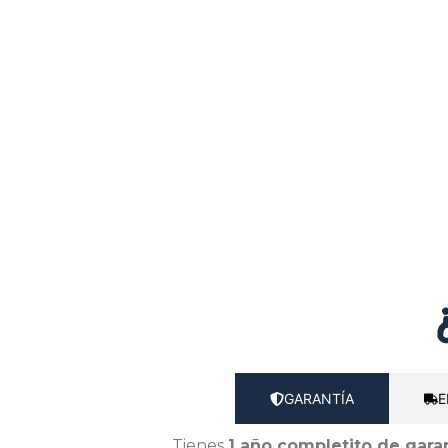
GARANTÍA
E
Tienes
1 año completito de gara