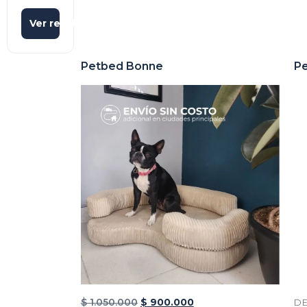
Ver resultados
Petbed Bonne
P
$
1.050.000
$
900.000
D