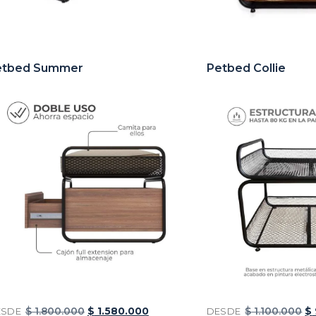
etbed Summer
Petbed Collie
ESDE
$
1.800.000
$
1.580.000
DESDE
$
1.100.000
$