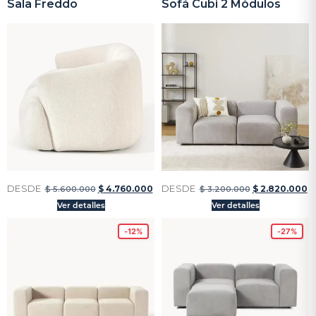
Sala Freddo
Sofá Cubi 2 Módulos
DESDE
DESDE
$
4.760.000
$
2.820.000
$
5.600.000
$
3.200.000
Ver detalles
Ver detalles
-12%
-27%