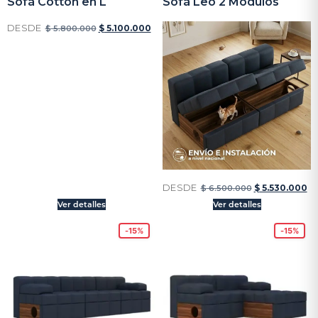
Sofá Cotton en L
Sofá Leo 2 Módulos
DESDE
$
5.100.000
$
5.800.000
DESDE
$
5.530.000
$
6.500.000
Ver detalles
Ver detalles
-15%
-15%