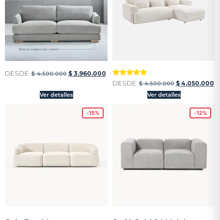
DESDE
$
3.960.000
$
4.500.000
Valorado
DESDE
$
4.050.000
$
4.500.000
con
5
Ver detalles
Ver detalles
de 5
-15%
-12%