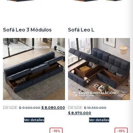
Sofá Leo 3 Módulos
Sofá Leo L
DESDE
DESDE
$
8.080.000
$
9.500.000
$
10.550.000
$
8.970.000
Ver detalles
Ver detalles
-15%
-15%