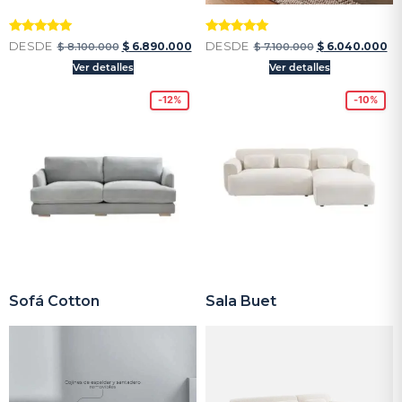
Valorado
Valorado
DESDE
DESDE
$
6.890.000
$
6.040.000
$
8.100.000
$
7.100.000
con
con
5
5
Ver detalles
Ver detalles
de 5
de 5
-12%
-10%
Sofá Cotton
Sala Buet