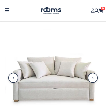
0
‹
›