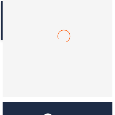
Reseñas con fotos
Petbed Bonne
-14%
$
1.050.000
$
900.000
(0)