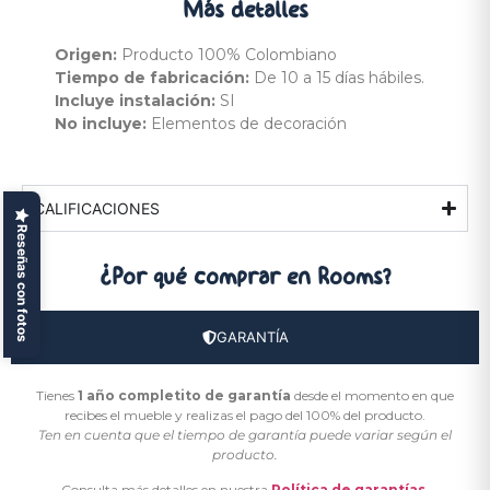
Más
detalles
Origen:
Producto 100% Colombiano
Tiempo de fabricación:
De 10 a 15 días hábiles.
Incluye instalación:
SI
No incluye:
Elementos de decoración
CALIFICACIONES
Reseñas con fotos
¿Por qué comprar
en Rooms?
GARANTÍA
Tienes
1 año completito de garantía
desde el momento en que
recibes el mueble y realizas el pago del 100% del producto.
Ten en cuenta que el tiempo de garantía puede variar según el
producto.
Consulta más detalles en nuestra
Política de garantías
.