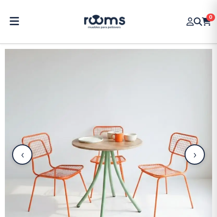
0
‹
›