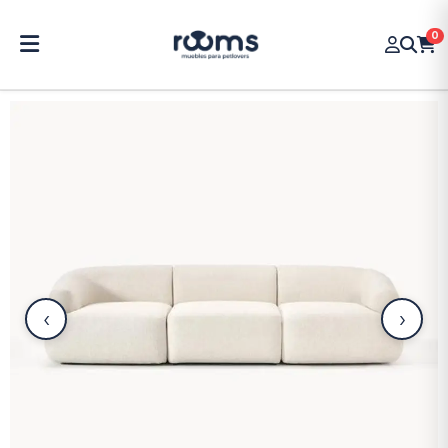
0
‹
›