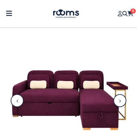
0
‹
›