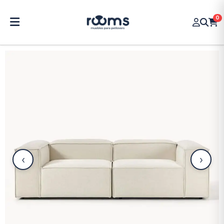
0
‹
›