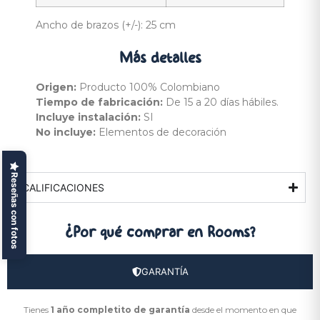
Ancho de brazos (+/-): 25 cm
Más
detalles
Origen:
Producto 100% Colombiano
Tiempo de fabricación:
De 15 a 20 días hábiles.
Incluye instalación:
SI
No incluye:
Elementos de decoración
Reseñas con fotos
CALIFICACIONES
¿Por qué comprar
en Rooms?
GARANTÍA
Tienes
1 año completito de garantía
desde el momento en que