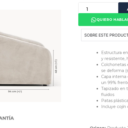
QUIERO HABLA
SOBRE ESTE PRODUC
Estructura en
y resistente,
Colchonetas 
se deforma (s
Capa interna
un 99% frente
Tapizado en t
fluidos
Patas plástica
Incluye cojín