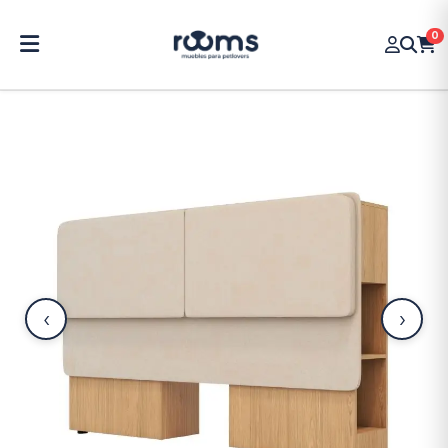
0
‹
›