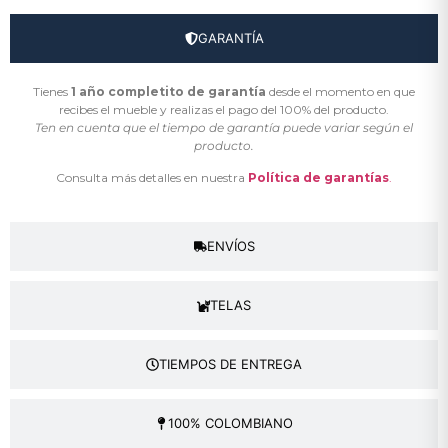
GARANTÍA
Tienes
1 año completito de garantía
desde el momento en que
recibes el mueble y realizas el pago del 100% del producto.
Ten en cuenta que el tiempo de garantía puede variar según el
producto.
Consulta más detalles en nuestra
Política de garantías
.
ENVÍOS
TELAS
TIEMPOS DE ENTREGA
100% COLOMBIANO