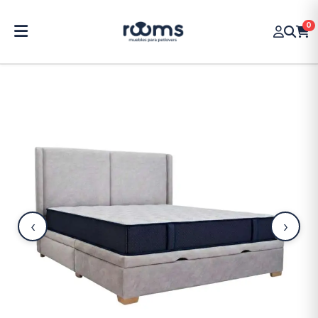
0
‹
›