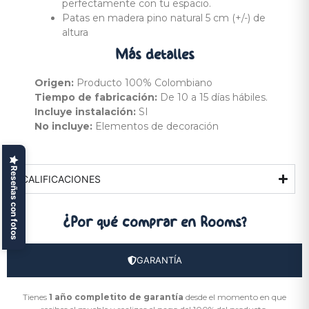
perfectamente con tu espacio.
Patas en madera pino natural 5 cm (+/-) de
altura
Más
detalles
Origen:
Producto 100% Colombiano
Tiempo de fabricación:
De 10 a 15 días hábiles.
Incluye instalación:
SI
No incluye:
Elementos de decoración
Reseñas con fotos
CALIFICACIONES
¿Por qué comprar
en Rooms?
GARANTÍA
Tienes
1 año completito de garantía
desde el momento en que