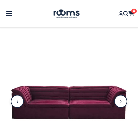
0
‹
›