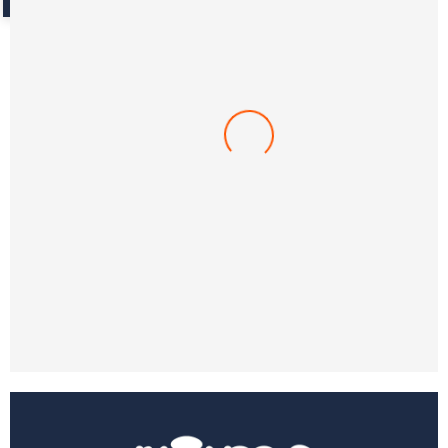
Petbed Bonne
-14%
$
1.050.000
$
900.000
(0)