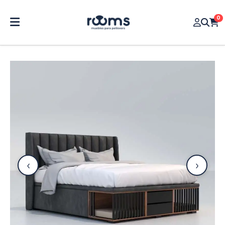
0
‹
›