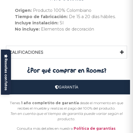
Origen:
Producto 100% Colombiano
Tiempo de fabricación:
De 15 a 20 días hábiles.
Incluye instalación:
SI
No incluye:
Elementos de decoración
CALIFICACIONES
Reseñas con fotos
¿Por qué comprar
en Rooms?
GARANTÍA
Tienes
1 año completito de garantía
desde el momento en que
recibes el mueble y realizas el pago del 100% del producto.
Ten en cuenta que el tiempo de garantía puede variar según el
producto.
Consulta más detalles en nuestra
Política de garantías
.