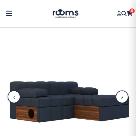
0
‹
›