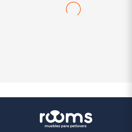
Petbed Bonne
$
1.050.000
$
900.000
-14%
(0)