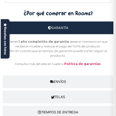
¿Por qué comprar
en Rooms?
GARANTÍA
Reseñas con fotos
Tienes
1 año completito de garantía
desde el momento en que
recibes el mueble y realizas el pago del 100% del producto.
Ten en cuenta que el tiempo de garantía puede variar según el
producto.
Consulta más detalles en nuestra
Política de garantías
.
ENVÍOS
TELAS
TIEMPOS DE ENTREGA