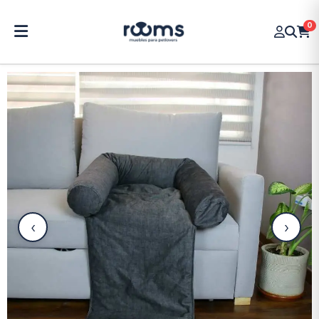
0
‹
›