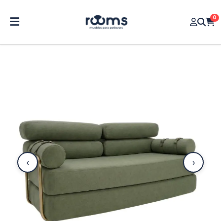
0
‹
›