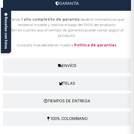
GARANTÍA
Reseñas con fotos
Tienes
1 año completito de garantía
desde el momento en que
recibes el mueble y realizas el pago del 100% del producto.
Ten en cuenta que el tiempo de garantía puede variar según el
producto.
Consulta más detalles en nuestra
Política de garantías
.
ENVÍOS
TELAS
TIEMPOS DE ENTREGA
100% COLOMBIANO