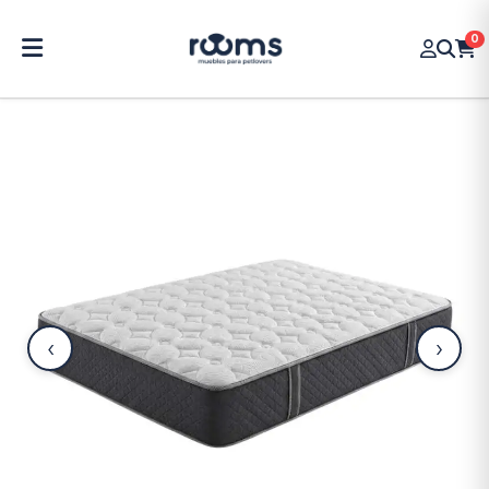
0
‹
›